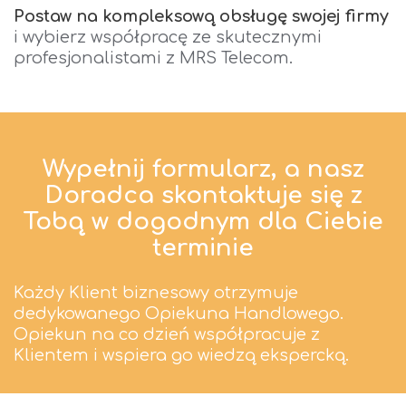
Postaw na kompleksową obsługę swojej firmy
i wybierz współpracę ze skutecznymi
profesjonalistami z MRS Telecom.
Wypełnij formularz, a nasz
Doradca skontaktuje się z
Tobą w dogodnym dla Ciebie
terminie
Każdy Klient biznesowy otrzymuje
dedykowanego Opiekuna Handlowego.
Opiekun na co dzień współpracuje z
Klientem i wspiera go wiedzą ekspercką.