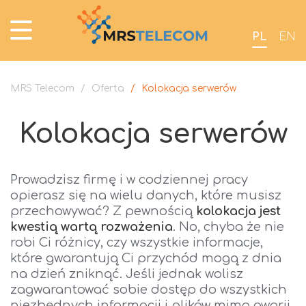
PL
EN
MRS Telecom
/
Oferta
/
Kolokacja serwerów
Kolokacja serwerów
Prowadzisz firmę i w codziennej pracy
opierasz się na wielu danych, które musisz
przechowywać? Z pewnością
kolokacja jest
kwestią wartą rozważenia
. No, chyba że nie
robi Ci różnicy, czy wszystkie informacje,
które gwarantują Ci przychód mogą z dnia
na dzień zniknąć. Jeśli jednak wolisz
zagwarantować sobie dostęp do wszystkich
niezbędnych informacji i plików mimo awarii,