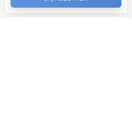
Podaj proszę adres email
O nas
Oferta
Telefony i urządzenia
Promocja
Program Partnerski
Aktualności