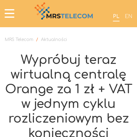
PL
EN
MRS Telecom
/
Aktualności
Wypróbuj teraz
wirtualną centralę
Orange za 1 zł + VAT
w jednym cyklu
rozliczeniowym bez
konieczności