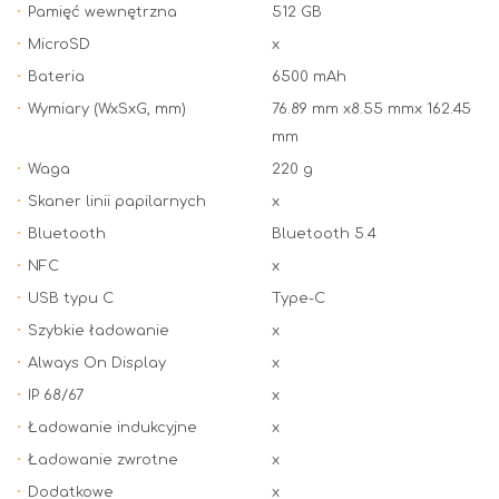
Pamięć wewnętrzna
512 GB
MicroSD
x
Bateria
6500 mAh
Wymiary (WxSxG, mm)
76.89 mm x8.55 mmx 162.45
mm
Waga
220 g
Skaner linii papilarnych
x
Bluetooth
Bluetooth 5.4
NFC
x
USB typu C
Type-C
Szybkie ładowanie
x
Always On Display
x
IP 68/67
x
Ładowanie indukcyjne
x
Ładowanie zwrotne
x
Dodatkowe
x