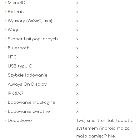
MicroSD
x
Bateria
x
Wymiary (WxSxG, mm)
x
Waga
x
Skaner linii papilarnych
x
Bluetooth
x
NFC
x
USB typu C
x
Szybkie ładowanie
x
Always On Display
x
IP 68/67
x
Ładowanie indukcyjne
x
Ładowanie zwrotne
x
Dodatkowe
Twój smartfon lub tablet z
systemem Android ma za
mało pamięci? Nie