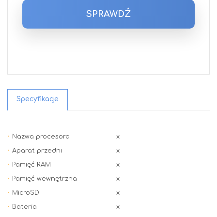
SPRAWDŹ
Specyfikacje
Nazwa procesora
x
Aparat przedni
x
Pamięć RAM
x
Pamięć wewnętrzna
x
MicroSD
x
Bateria
x