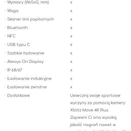
Wymiary (WxSxG, mm)
x
Waga
x
Skaner linii papilarnych
x
Bluetooth
x
NFC
x
USB typu C
x
Szybkie ładowanie
x
Always On Display
x
IP 68/67
x
Ładowanie indukcyjne
x
Ładowanie zwrotne
x
Dodatkowe
Uwiecznij swoje sportowe
wyczyny za pomocą kamery
Xblitz Move 4K Plus.
Zapewni Ci ona wysoką
jakość nagrań nawet w