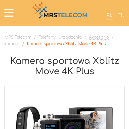
PL
EN
MRS Telecom
/
Telefony i urządzenia
/
Akcesoria
/
kamera
/
Kamera sportowa Xblitz Move 4K Plus
Kamera sportowa Xblitz
Move 4K Plus