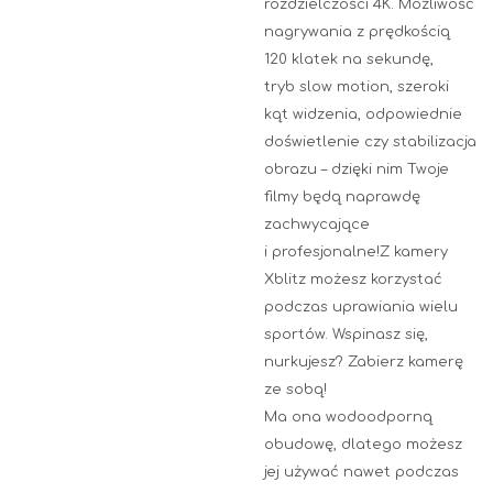
rozdzielczości 4K. Możliwość
nagrywania z prędkością
120 klatek na sekundę,
tryb slow motion, szeroki
kąt widzenia, odpowiednie
doświetlenie czy stabilizacja
obrazu – dzięki nim Twoje
filmy będą naprawdę
zachwycające
i profesjonalne!Z kamery
Xblitz możesz korzystać
podczas uprawiania wielu
sportów. Wspinasz się,
nurkujesz? Zabierz kamerę
ze sobą!
Ma ona wodoodporną
obudowę, dlatego możesz
jej używać nawet podczas