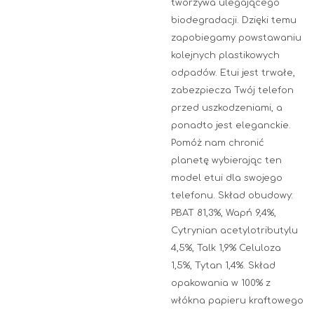
tworzywa ulegającego
biodegradacji. Dzięki temu
zapobiegamy powstawaniu
kolejnych plastikowych
odpadów. Etui jest trwałe,
zabezpiecza Twój telefon
przed uszkodzeniami, a
ponadto jest eleganckie.
Pomóż nam chronić
planetę wybierając ten
model etui dla swojego
telefonu. Skład obudowy:
PBAT 81,3%, Wapń 9,4%,
Cytrynian acetylotributylu
4,5%, Talk 1,9% Celuloza
1,5%, Tytan 1,4%. Skład
opakowania w 100% z
włókna papieru kraftowego