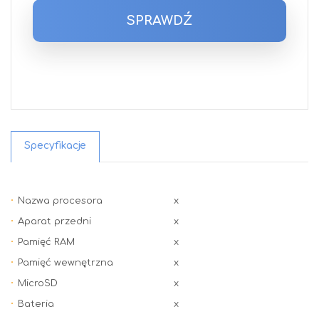
SPRAWDŹ
Specyfikacje
Nazwa procesora
x
Aparat przedni
x
Pamięć RAM
x
Pamięć wewnętrzna
x
MicroSD
x
Bateria
x