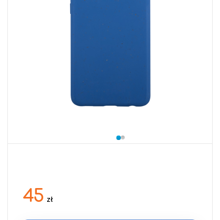
45
zł