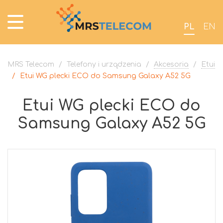
PL
EN
MRS Telecom
/
Telefony i urządzenia
/
Akcesoria
/
Etui
/
Etui WG plecki ECO do Samsung Galaxy A52 5G
Etui WG plecki ECO do
Samsung Galaxy A52 5G