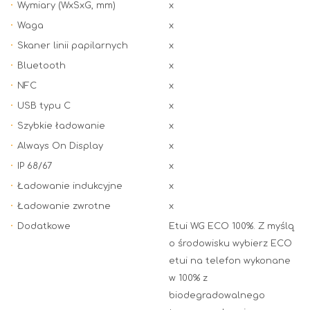
Wymiary (WxSxG, mm)
x
Waga
x
Skaner linii papilarnych
x
Bluetooth
x
NFC
x
USB typu C
x
Szybkie ładowanie
x
Always On Display
x
IP 68/67
x
Ładowanie indukcyjne
x
Ładowanie zwrotne
x
Dodatkowe
Etui WG ECO 100%. Z myślą
o środowisku wybierz ECO
etui na telefon wykonane
w 100% z
biodegradowalnego