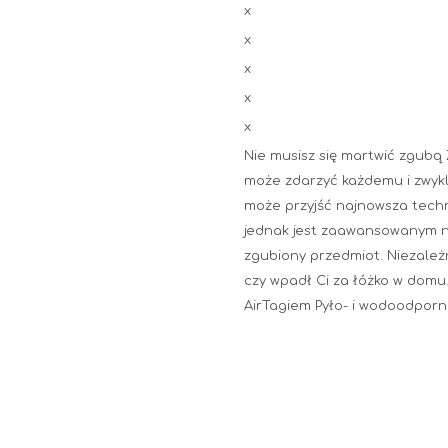
x
x
x
x
x
Nie musisz się martwić zgubą Z
może zdarzyć każdemu i zwyk
może przyjść najnowsza techn
jednak jest zaawansowanym na
zgubiony przedmiot. Niezależn
czy wpadł Ci za łóżko w domu
AirTagiem Pyło- i wodoodporn