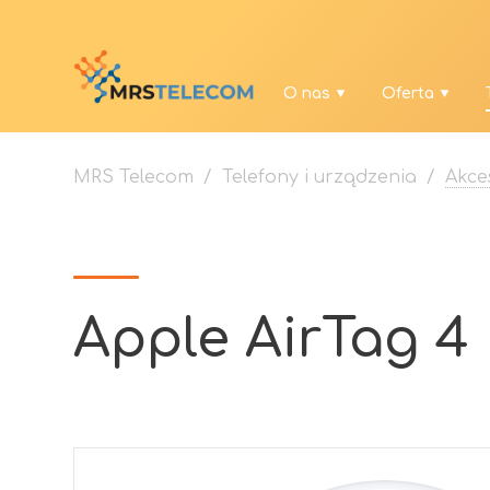
O nas
Oferta
MRS Telecom
/
Telefony i urządzenia
/
Akce
Apple AirTag 4