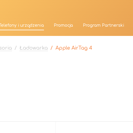
Telefony i urządzenia
Promocja
Program Partnerski
soria
/
Ładowarka
/
Apple AirTag 4