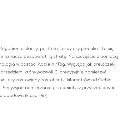
agubienie kluczy, portfela, torby czy plecaka – to się
le oznacza bezpowrotną stratę. Na szczęście z pomocą
ologia w postaci Apple AirTag. Wygląda jak breloczek,
rzędziem, które pozwoli Ci precyzyjnie namierzyć
ie, czy zostawiony został setki kilometrów od Ciebie,
. Precyzyjne namierzanie przedmiotu z przyczepionym
a obudowa (klasa IP67)